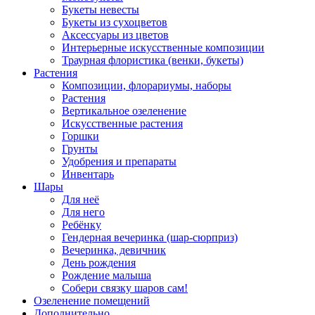
Букеты невесты
Букеты из сухоцветов
Аксессуары из цветов
Интерьерные искусственные композиции
Траурная флористика (венки, букеты)
Растения
Композиции, флорариумы, наборы
Растения
Вертикальное озеленение
Искусственные растения
Горшки
Грунты
Удобрения и препараты
Инвентарь
Шары
Для неё
Для него
Ребёнку
Гендерная вечеринка (шар-сюрприз)
Вечеринка, девичник
День рождения
Рождение малыша
Собери связку шаров сам!
Озеленение помещений
Дополнительно