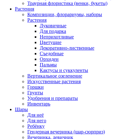
Траурная флористика (венки, букеты)
Растения
Композиции, флорариумы, наборы
Растения
Луковичные
Для подарка
Неприхотливые
Цветущие
Декоративно-лиственные
Съедобные
Орхидеи
Пальмы
Кактусы и суккуленты
Вертикальное озеленение
Искусственные растения
Горшки
Грунты
Удобрения и препараты
Инвентарь
Шары
Для неё
Для него
Ребёнку
Гендерная вечеринка (шар-сюрприз)
Вечеринка, девичник