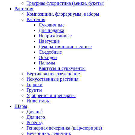
Траурная флористика (венки, букеты)
Растения
Композиции, флорариумы, наборы
Растения
Луковичные
Для подарка
Неприхотливые
Цветущие
Декоративно-лиственные
Съедобные
Орхидеи
Пальмы
Кактусы и суккуленты
Вертикальное озеленение
Искусственные растения
Горшки
Грунты
Удобрения и препараты
Инвентарь
Шары
Для неё
Для него
Ребёнку
Гендерная вечеринка (шар-сюрприз)
Вечеринка, девичник