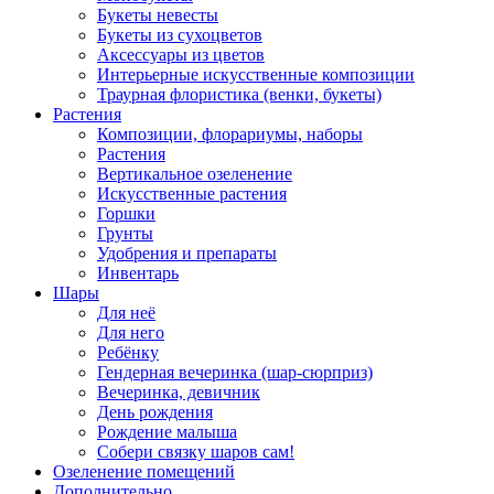
Букеты невесты
Букеты из сухоцветов
Аксессуары из цветов
Интерьерные искусственные композиции
Траурная флористика (венки, букеты)
Растения
Композиции, флорариумы, наборы
Растения
Вертикальное озеленение
Искусственные растения
Горшки
Грунты
Удобрения и препараты
Инвентарь
Шары
Для неё
Для него
Ребёнку
Гендерная вечеринка (шар-сюрприз)
Вечеринка, девичник
День рождения
Рождение малыша
Собери связку шаров сам!
Озеленение помещений
Дополнительно