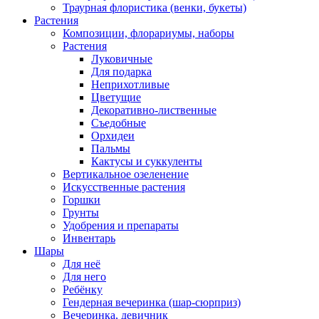
Траурная флористика (венки, букеты)
Растения
Композиции, флорариумы, наборы
Растения
Луковичные
Для подарка
Неприхотливые
Цветущие
Декоративно-лиственные
Съедобные
Орхидеи
Пальмы
Кактусы и суккуленты
Вертикальное озеленение
Искусственные растения
Горшки
Грунты
Удобрения и препараты
Инвентарь
Шары
Для неё
Для него
Ребёнку
Гендерная вечеринка (шар-сюрприз)
Вечеринка, девичник