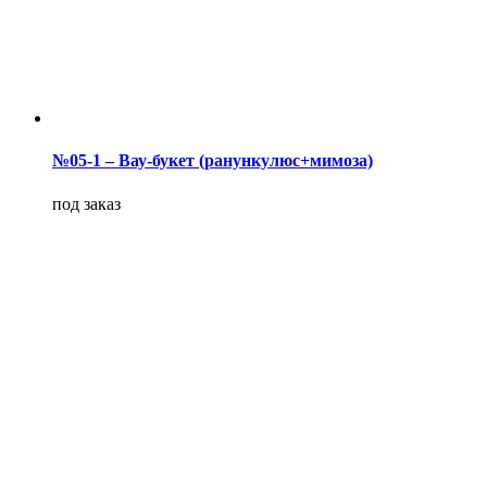
№05-1 – Вау-букет (ранункулюс+мимоза)
под заказ