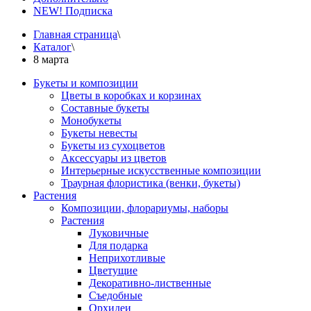
NEW! Подписка
Главная страница
\
Каталог
\
8 марта
Букеты и композиции
Цветы в коробках и корзинах
Составные букеты
Монобукеты
Букеты невесты
Букеты из сухоцветов
Аксессуары из цветов
Интерьерные искусственные композиции
Траурная флористика (венки, букеты)
Растения
Композиции, флорариумы, наборы
Растения
Луковичные
Для подарка
Неприхотливые
Цветущие
Декоративно-лиственные
Съедобные
Орхидеи