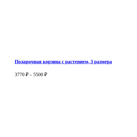
Подарочная корзина с растением, 3 размера
3770
₽
–
5500
₽