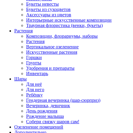
Букеты невесты
Букеты из сухоцветов
Аксессуары из цветов
Интерьерные искусственные композиции
Траурная флористика (венки, букеты)
Растения
Композиции, флорариумы, наборы
Растения
Вертикальное озеленение
Искусственные растения
Горшки
Грунты
Удобрения и препараты
Инвентарь
Шары
Для неё
Для него
Ребёнку
Гендерная вечеринка (шар-сюрприз)
Вечеринка, девичник
День рождения
Рождение малыша
Собери связку шаров сам!
Озеленение помещений
Дополнительно