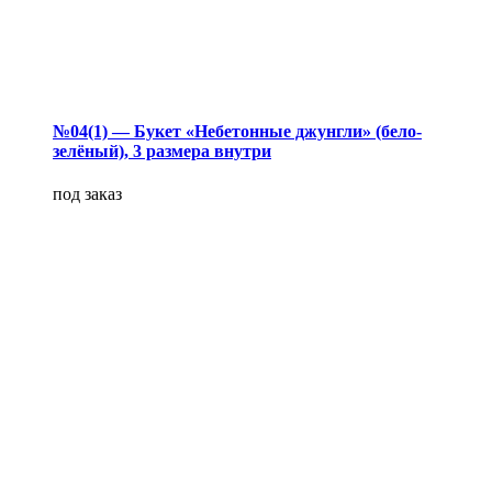
№04(1) — Букет «Небетонные джунгли» (бело-
зелёный), 3 размера внутри
под заказ