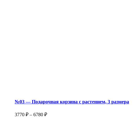
№03 — Подарочная корзина с растением, 3 размера
3770
₽
–
6780
₽