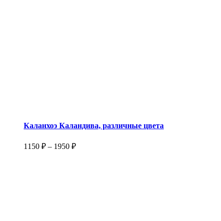
Каланхоэ Каландива, различные цвета
1150
₽
–
1950
₽