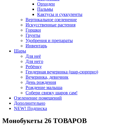
Орхидеи
Пальмы
Кактусы и суккуленты
Вертикальное озеленение
Искусственные растения
Горшки
Грунты
Удобрения и препараты
Инвентарь
Шары
Для неё
Для него
Ребёнку
Гендерная вечеринка (шар-сюрприз)
Вечеринка, девичник
День рождения
Рождение малыша
Собери связку шаров сам!
Озеленение помещений
Дополнительно
NEW! Подписка
Монобукеты
26 ТОВАРОВ