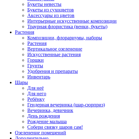
Букеты невесты
Букеты из сухоцветов
Аксессуары из цветов
Интерьерные искусственные композиции
Траурная флористика (венки, букеты)
Растения
Композиции, флорариумы, наборы
Растения
Вертикальное озеленение
Искусственные растения
Горшки
Грунты
Удобрения и препараты
Инвентарь
Шары
Для неё
Для него
Ребёнку
Гендерная вечеринка (шар-сюрприз)
Вечеринка, девичник
День рождения
Рождение малыша
Собери связку шаров сам!
Озеленение помещений
Дополнительно