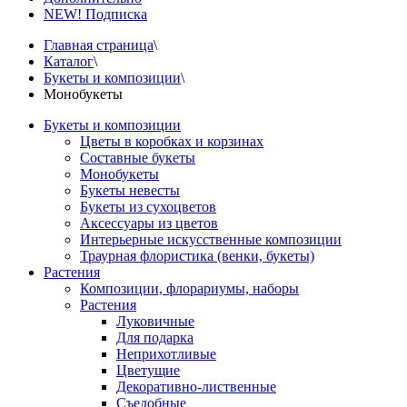
NEW! Подписка
Главная страница
\
Каталог
\
Букеты и композиции
\
Монобукеты
Букеты и композиции
Цветы в коробках и корзинах
Составные букеты
Монобукеты
Букеты невесты
Букеты из сухоцветов
Аксессуары из цветов
Интерьерные искусственные композиции
Траурная флористика (венки, букеты)
Растения
Композиции, флорариумы, наборы
Растения
Луковичные
Для подарка
Неприхотливые
Цветущие
Декоративно-лиственные
Съедобные