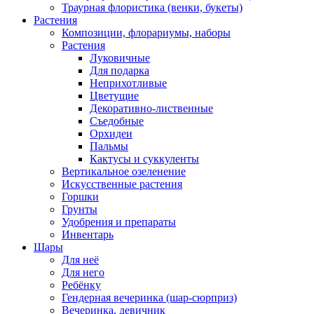
Траурная флористика (венки, букеты)
Растения
Композиции, флорариумы, наборы
Растения
Луковичные
Для подарка
Неприхотливые
Цветущие
Декоративно-лиственные
Съедобные
Орхидеи
Пальмы
Кактусы и суккуленты
Вертикальное озеленение
Искусственные растения
Горшки
Грунты
Удобрения и препараты
Инвентарь
Шары
Для неё
Для него
Ребёнку
Гендерная вечеринка (шар-сюрприз)
Вечеринка, девичник