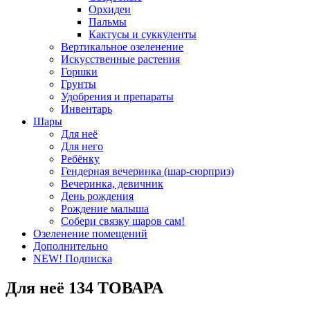
Орхидеи
Пальмы
Кактусы и суккуленты
Вертикальное озеленение
Искусственные растения
Горшки
Грунты
Удобрения и препараты
Инвентарь
Шары
Для неё
Для него
Ребёнку
Гендерная вечеринка (шар-сюрприз)
Вечеринка, девичник
День рождения
Рождение малыша
Собери связку шаров сам!
Озеленение помещений
Дополнительно
NEW! Подписка
Для неё
134 ТОВАРА