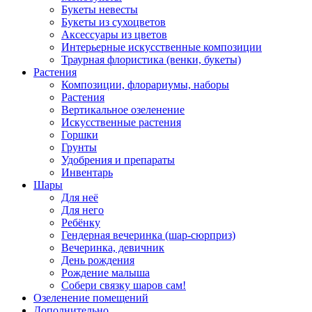
Букеты невесты
Букеты из сухоцветов
Аксессуары из цветов
Интерьерные искусственные композиции
Траурная флористика (венки, букеты)
Растения
Композиции, флорариумы, наборы
Растения
Вертикальное озеленение
Искусственные растения
Горшки
Грунты
Удобрения и препараты
Инвентарь
Шары
Для неё
Для него
Ребёнку
Гендерная вечеринка (шар-сюрприз)
Вечеринка, девичник
День рождения
Рождение малыша
Собери связку шаров сам!
Озеленение помещений
Дополнительно