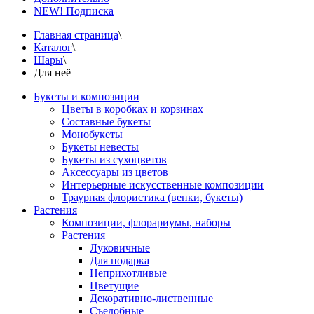
NEW! Подписка
Главная страница
\
Каталог
\
Шары
\
Для неё
Букеты и композиции
Цветы в коробках и корзинах
Составные букеты
Монобукеты
Букеты невесты
Букеты из сухоцветов
Аксессуары из цветов
Интерьерные искусственные композиции
Траурная флористика (венки, букеты)
Растения
Композиции, флорариумы, наборы
Растения
Луковичные
Для подарка
Неприхотливые
Цветущие
Декоративно-лиственные
Съедобные