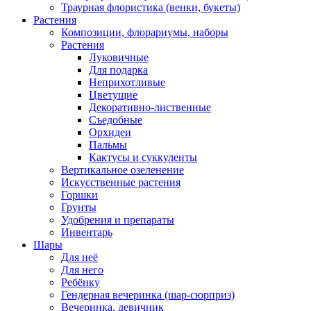
Траурная флористика (венки, букеты)
Растения
Композиции, флорариумы, наборы
Растения
Луковичные
Для подарка
Неприхотливые
Цветущие
Декоративно-лиственные
Съедобные
Орхидеи
Пальмы
Кактусы и суккуленты
Вертикальное озеленение
Искусственные растения
Горшки
Грунты
Удобрения и препараты
Инвентарь
Шары
Для неё
Для него
Ребёнку
Гендерная вечеринка (шар-сюрприз)
Вечеринка, девичник