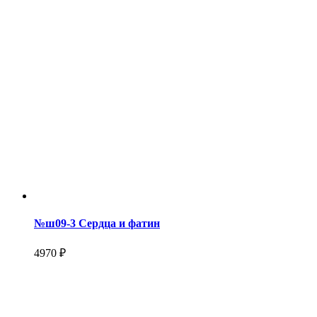
№ш09-3 Сердца и фатин
4970 ₽