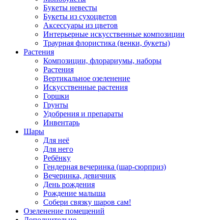
Букеты невесты
Букеты из сухоцветов
Аксессуары из цветов
Интерьерные искусственные композиции
Траурная флористика (венки, букеты)
Растения
Композиции, флорариумы, наборы
Растения
Вертикальное озеленение
Искусственные растения
Горшки
Грунты
Удобрения и препараты
Инвентарь
Шары
Для неё
Для него
Ребёнку
Гендерная вечеринка (шар-сюрприз)
Вечеринка, девичник
День рождения
Рождение малыша
Собери связку шаров сам!
Озеленение помещений
Дополнительно