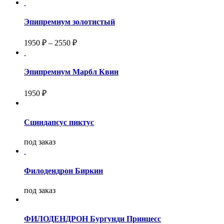
Эпипремнум золотистый
1950
₽
–
2550
₽
Эпипремнум Марбл Квин
1950 ₽
Сциндапсус пиктус
под заказ
Филодендрон Биркин
под заказ
ФИЛОДЕНДРОН Бургунди Принцесс