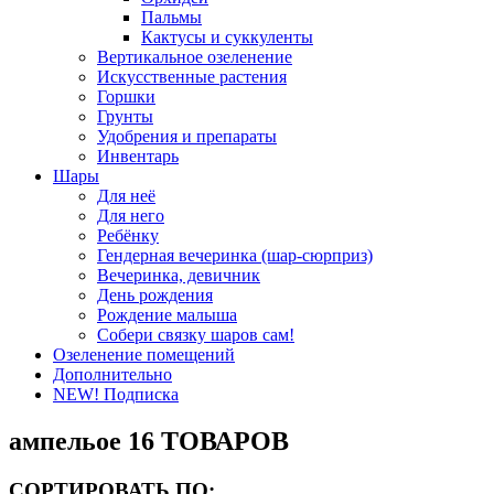
Пальмы
Кактусы и суккуленты
Вертикальное озеленение
Искусственные растения
Горшки
Грунты
Удобрения и препараты
Инвентарь
Шары
Для неё
Для него
Ребёнку
Гендерная вечеринка (шар-сюрприз)
Вечеринка, девичник
День рождения
Рождение малыша
Собери связку шаров сам!
Озеленение помещений
Дополнительно
NEW! Подписка
ампельое
16 ТОВАРОВ
СОРТИРОВАТЬ ПО
: