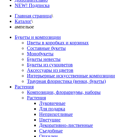
NEW! Подписка
Главная страница
\
Каталог
\
ампельое
Букеты и композиции
Цветы в коробках и корзинах
Составные букеты
Монобукеты
Букеты невесты
Букеты из сухоцветов
Аксессуары из цветов
Интерьерные искусственные композиции
Траурная флористика (венки, букеты)
Растения
Композиции, флорариумы, наборы
Растения
Луковичные
Для подарка
Неприхотливые
Цветущие
Декоративно-лиственные
Съедобные
Орхидеи