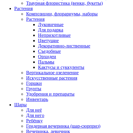
Траурная флористика (венки, букеты)
Растения
Композиции, флорариумы, наборы
Растения
Луковичные
Для подарка
Неприхотливые
Цветущие
Декоративно-лиственные
Съедобные
Орхидеи
Пальмы
Кактусы и суккуленты
Вертикальное озеленение
Искусственные растения
Горшки
Грунты
Удобрения и препараты
Инвентарь
Шары
Для неё
Для него
Ребёнку
Гендерная вечеринка (шар-сюрприз)
Вечеринка, девичник