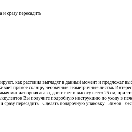
 и сразу пересадить
руют, как растения выглядят в данный момент и предложат выбр
ерживает прямое солнце, необычные геометричные листья. Интере
амая миниатюрная агава, достигает в высоту всего 25 см, при это
уккулентов Вы получите подробную инструкцию по уходу в печа
 сразу пересадить - Сделать подарочную упаковку - Зимой - бе