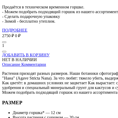
Продаётся в техническом временном горшке.
- Можем подобрать подходящий горшок из нашего ассортимента
- Сделать подарочную упаковку
- Зимой - бесплатно утеплим.
ПОДРОБНЕЕ
2750 ₽
0 ₽
1
ДОБАВИТЬ В КОРЗИНУ
НЕТ В НАЛИЧИИ
Описание
Комментарии
Растения приходят разных размеров. Наши ботаники сфотографи
"Нана" (Agave Stricta Nana). За что любят: тяжело убить, выд
Как цветёт: в домашних условиях не зацветает Как вырастает: с
удобрения и специальный минеральный грунт для кактусов и с
Можем подобрать подходящий горшок из нашего ассортимента и
РАЗМЕР
Диаметр горшка* — 12 см
Высота растения с горшком — 20 см