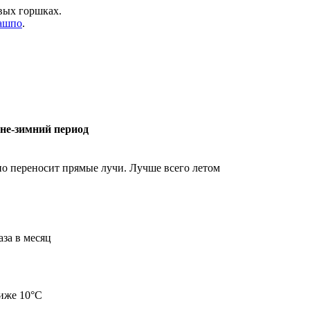
вых горшках.
ашпо
.
не-зимний период
но переносит прямые лучи. Лучше всего летом
аза в месяц
иже 10°C