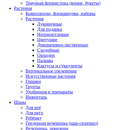
Траурная флористика (венки, букеты)
Растения
Композиции, флорариумы, наборы
Растения
Луковичные
Для подарка
Неприхотливые
Цветущие
Декоративно-лиственные
Съедобные
Орхидеи
Пальмы
Кактусы и суккуленты
Вертикальное озеленение
Искусственные растения
Горшки
Грунты
Удобрения и препараты
Инвентарь
Шары
Для неё
Для него
Ребёнку
Гендерная вечеринка (шар-сюрприз)
Вечеринка, девичник