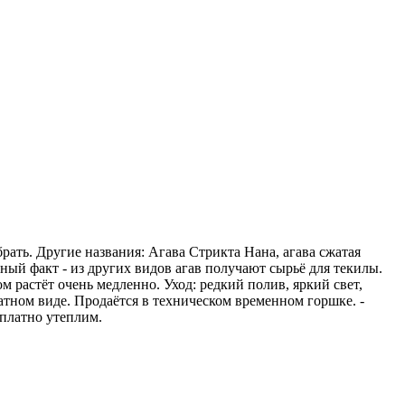
ать. Другие названия: Агава Стрикта Нана, агава сжатая
сный факт - из других видов агав получают сырьё для текилы.
м растёт очень медленно. Уход: редкий полив, яркий свет,
тном виде. Продаётся в техническом временном горшке. -
сплатно утеплим.