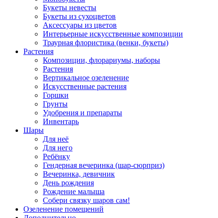
Букеты невесты
Букеты из сухоцветов
Аксессуары из цветов
Интерьерные искусственные композиции
Траурная флористика (венки, букеты)
Растения
Композиции, флорариумы, наборы
Растения
Вертикальное озеленение
Искусственные растения
Горшки
Грунты
Удобрения и препараты
Инвентарь
Шары
Для неё
Для него
Ребёнку
Гендерная вечеринка (шар-сюрприз)
Вечеринка, девичник
День рождения
Рождение малыша
Собери связку шаров сам!
Озеленение помещений
Дополнительно