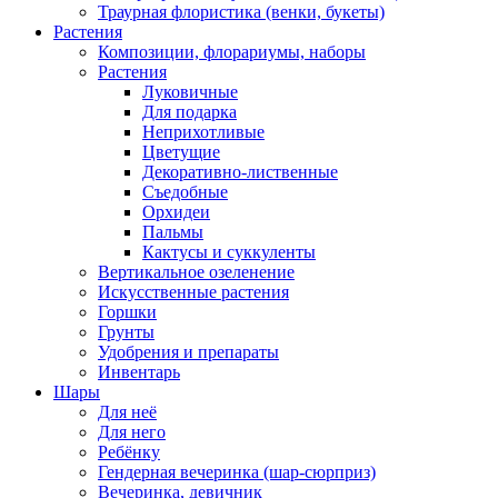
Траурная флористика (венки, букеты)
Растения
Композиции, флорариумы, наборы
Растения
Луковичные
Для подарка
Неприхотливые
Цветущие
Декоративно-лиственные
Съедобные
Орхидеи
Пальмы
Кактусы и суккуленты
Вертикальное озеленение
Искусственные растения
Горшки
Грунты
Удобрения и препараты
Инвентарь
Шары
Для неё
Для него
Ребёнку
Гендерная вечеринка (шар-сюрприз)
Вечеринка, девичник