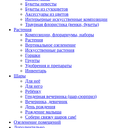
Букеты невесты
Букеты из сухоцветов
Аксессуары из цветов
Интерьерные искусственные композиции
Траурная флористика (венки, букеты)
Растения
Композиции, флорариумы, наборы
Растения
Вертикальное озеленение
Искусственные растения
Горшки
Грунты
Удобрения и препараты
Инвентарь
Шары
Для неё
Для него
Ребёнку
Гендерная вечеринка (шар-сюрприз)
Вечеринка, девичник
День рождения
Рождение малыша
Собери связку шаров сам!
Озеленение помещений
Дополнительно