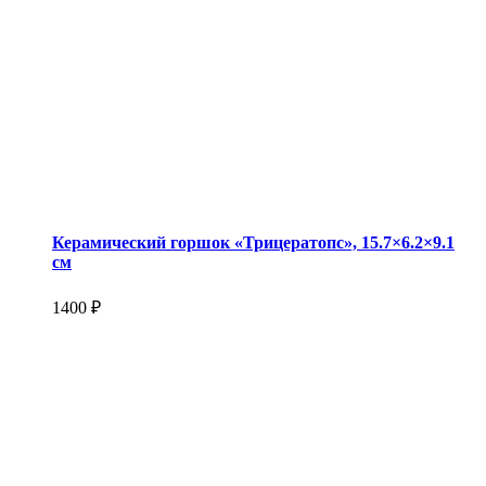
Керамический горшок «Трицератопс», 15.7×6.2×9.1
см
1400 ₽