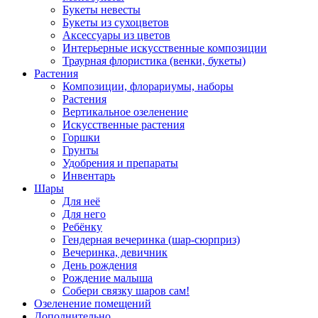
Букеты невесты
Букеты из сухоцветов
Аксессуары из цветов
Интерьерные искусственные композиции
Траурная флористика (венки, букеты)
Растения
Композиции, флорариумы, наборы
Растения
Вертикальное озеленение
Искусственные растения
Горшки
Грунты
Удобрения и препараты
Инвентарь
Шары
Для неё
Для него
Ребёнку
Гендерная вечеринка (шар-сюрприз)
Вечеринка, девичник
День рождения
Рождение малыша
Собери связку шаров сам!
Озеленение помещений
Дополнительно