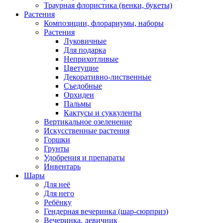
Траурная флористика (венки, букеты)
Растения
Композиции, флорариумы, наборы
Растения
Луковичные
Для подарка
Неприхотливые
Цветущие
Декоративно-лиственные
Съедобные
Орхидеи
Пальмы
Кактусы и суккуленты
Вертикальное озеленение
Искусственные растения
Горшки
Грунты
Удобрения и препараты
Инвентарь
Шары
Для неё
Для него
Ребёнку
Гендерная вечеринка (шар-сюрприз)
Вечеринка, девичник