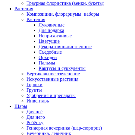
Траурная флористика (венки, букеты)
Растения
Композиции, флорариумы, наборы
Растения
Луковичные
Для подарка
Неприхотливые
Цветущие
Декоративно-лиственные
Съедобные
Орхидеи
Пальмы
Кактусы и суккуленты
Вертикальное озеленение
Искусственные растения
Горшки
Грунты
Удобрения и препараты
Инвентарь
Шары
Для неё
Для него
Ребёнку
Гендерная вечеринка (шар-сюрприз)
Вечеринка, девичник