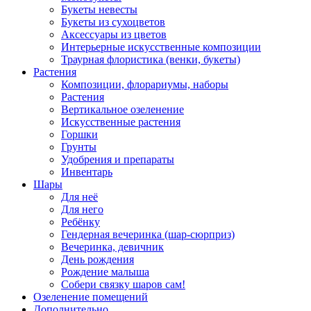
Букеты невесты
Букеты из сухоцветов
Аксессуары из цветов
Интерьерные искусственные композиции
Траурная флористика (венки, букеты)
Растения
Композиции, флорариумы, наборы
Растения
Вертикальное озеленение
Искусственные растения
Горшки
Грунты
Удобрения и препараты
Инвентарь
Шары
Для неё
Для него
Ребёнку
Гендерная вечеринка (шар-сюрприз)
Вечеринка, девичник
День рождения
Рождение малыша
Собери связку шаров сам!
Озеленение помещений
Дополнительно