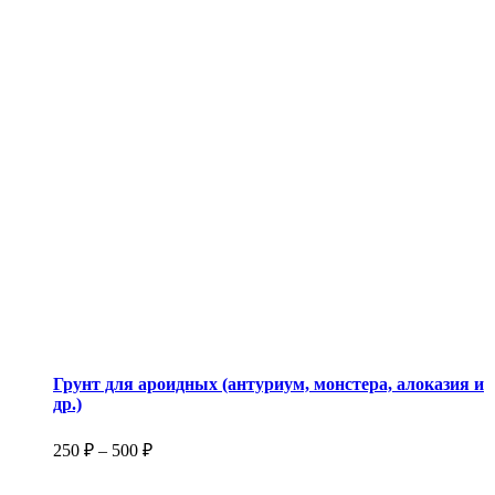
Грунт для ароидных (антуриум, монстера, алоказия и
др.)
250
₽
–
500
₽