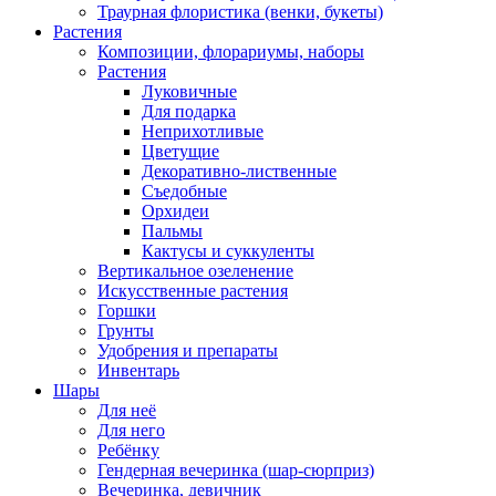
Траурная флористика (венки, букеты)
Растения
Композиции, флорариумы, наборы
Растения
Луковичные
Для подарка
Неприхотливые
Цветущие
Декоративно-лиственные
Съедобные
Орхидеи
Пальмы
Кактусы и суккуленты
Вертикальное озеленение
Искусственные растения
Горшки
Грунты
Удобрения и препараты
Инвентарь
Шары
Для неё
Для него
Ребёнку
Гендерная вечеринка (шар-сюрприз)
Вечеринка, девичник