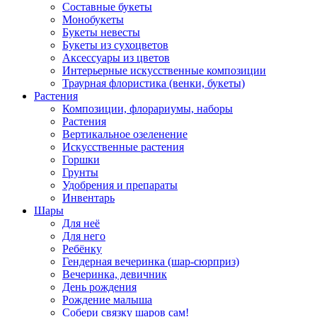
Составные букеты
Монобукеты
Букеты невесты
Букеты из сухоцветов
Аксессуары из цветов
Интерьерные искусственные композиции
Траурная флористика (венки, букеты)
Растения
Композиции, флорариумы, наборы
Растения
Вертикальное озеленение
Искусственные растения
Горшки
Грунты
Удобрения и препараты
Инвентарь
Шары
Для неё
Для него
Ребёнку
Гендерная вечеринка (шар-сюрприз)
Вечеринка, девичник
День рождения
Рождение малыша
Собери связку шаров сам!