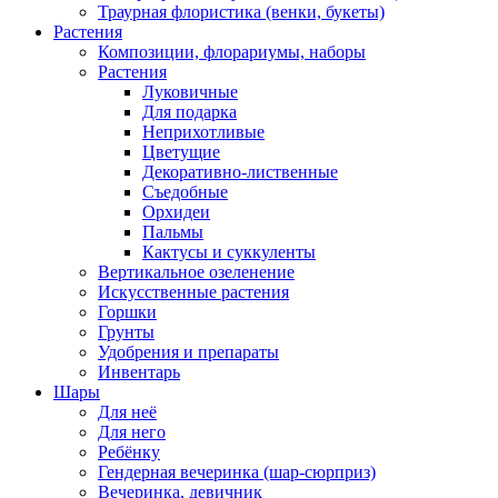
Траурная флористика (венки, букеты)
Растения
Композиции, флорариумы, наборы
Растения
Луковичные
Для подарка
Неприхотливые
Цветущие
Декоративно-лиственные
Съедобные
Орхидеи
Пальмы
Кактусы и суккуленты
Вертикальное озеленение
Искусственные растения
Горшки
Грунты
Удобрения и препараты
Инвентарь
Шары
Для неё
Для него
Ребёнку
Гендерная вечеринка (шар-сюрприз)
Вечеринка, девичник