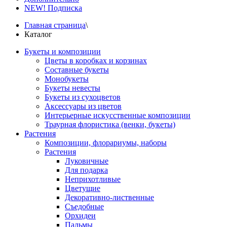
NEW! Подписка
Главная страница
\
Каталог
Букеты и композиции
Цветы в коробках и корзинах
Составные букеты
Монобукеты
Букеты невесты
Букеты из сухоцветов
Аксессуары из цветов
Интерьерные искусственные композиции
Траурная флористика (венки, букеты)
Растения
Композиции, флорариумы, наборы
Растения
Луковичные
Для подарка
Неприхотливые
Цветущие
Декоративно-лиственные
Съедобные
Орхидеи
Пальмы