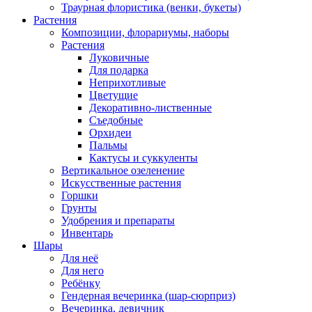
Траурная флористика (венки, букеты)
Растения
Композиции, флорариумы, наборы
Растения
Луковичные
Для подарка
Неприхотливые
Цветущие
Декоративно-лиственные
Съедобные
Орхидеи
Пальмы
Кактусы и суккуленты
Вертикальное озеленение
Искусственные растения
Горшки
Грунты
Удобрения и препараты
Инвентарь
Шары
Для неё
Для него
Ребёнку
Гендерная вечеринка (шар-сюрприз)
Вечеринка, девичник