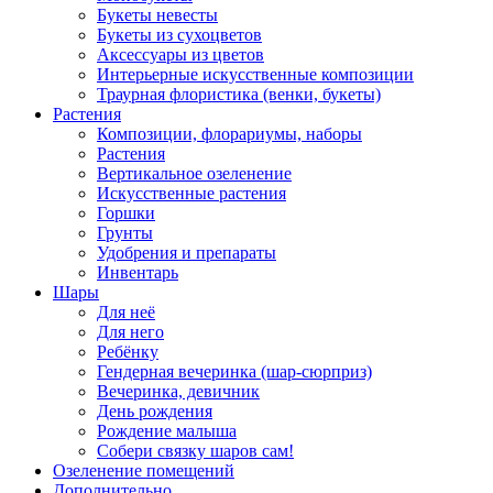
Букеты невесты
Букеты из сухоцветов
Аксессуары из цветов
Интерьерные искусственные композиции
Траурная флористика (венки, букеты)
Растения
Композиции, флорариумы, наборы
Растения
Вертикальное озеленение
Искусственные растения
Горшки
Грунты
Удобрения и препараты
Инвентарь
Шары
Для неё
Для него
Ребёнку
Гендерная вечеринка (шар-сюрприз)
Вечеринка, девичник
День рождения
Рождение малыша
Собери связку шаров сам!
Озеленение помещений
Дополнительно