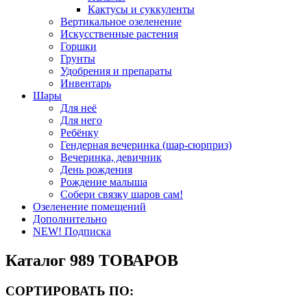
Кактусы и суккуленты
Вертикальное озеленение
Искусственные растения
Горшки
Грунты
Удобрения и препараты
Инвентарь
Шары
Для неё
Для него
Ребёнку
Гендерная вечеринка (шар-сюрприз)
Вечеринка, девичник
День рождения
Рождение малыша
Собери связку шаров сам!
Озеленение помещений
Дополнительно
NEW! Подписка
Каталог
989 ТОВАРОВ
СОРТИРОВАТЬ ПО
: