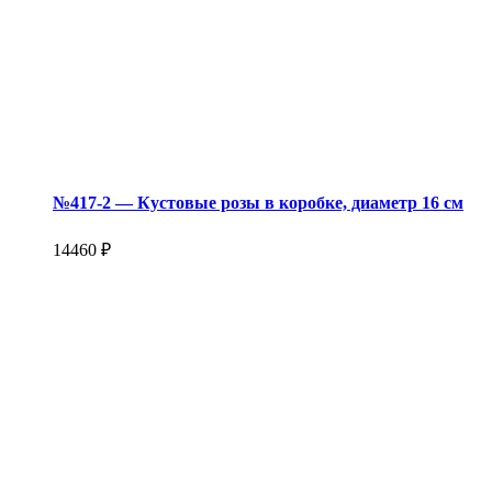
№417-2 — Кустовые розы в коробке, диаметр 16 см
14460 ₽