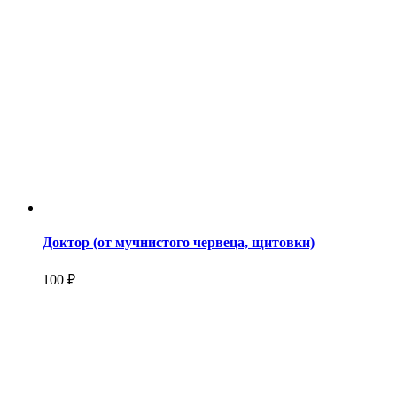
Доктор (от мучнистого червеца, щитовки)
100 ₽