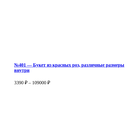
№401 — Букет из красных роз, различные размеры
внутри
3390
₽
–
109000
₽