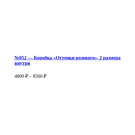
№052 — Коробка «Оттенки розового», 2 размера
внутри
4800
₽
–
8500
₽