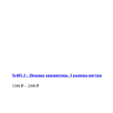
№405-3 – Нежные хризантемы, 3 размера внутри
1590
₽
–
3390
₽