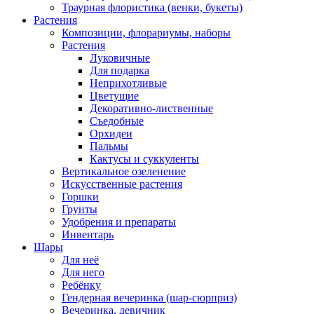
Траурная флористика (венки, букеты)
Растения
Композиции, флорариумы, наборы
Растения
Луковичные
Для подарка
Неприхотливые
Цветущие
Декоративно-лиственные
Съедобные
Орхидеи
Пальмы
Кактусы и суккуленты
Вертикальное озеленение
Искусственные растения
Горшки
Грунты
Удобрения и препараты
Инвентарь
Шары
Для неё
Для него
Ребёнку
Гендерная вечеринка (шар-сюрприз)
Вечеринка, девичник