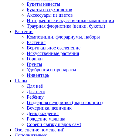
Букеты невесты
Букеты из сухоцветов
Аксессуары из цветов
Интерьерные искусственные композиции
Траурная флористика (венки, букеты)
Растения
Композиции, флорариумы, наборы
Растения
Вертикальное озеленение
Искусственные растения
Горшки
Грунты
Удобрения и препараты
Инвентарь
Шары
Для неё
Для него
Ребёнку
Гендерная вечеринка (шар-сюрприз)
Вечеринка, девичник
День рождения
Рождение малыша
Собери связку шаров сам!
Озеленение помещений
Дополнительно