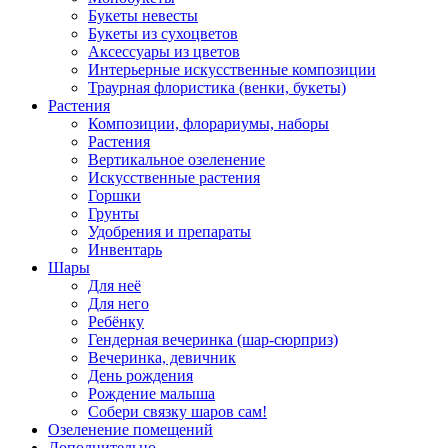
Букеты невесты
Букеты из сухоцветов
Аксессуары из цветов
Интерьерные искусственные композиции
Траурная флористика (венки, букеты)
Растения
Композиции, флорариумы, наборы
Растения
Вертикальное озеленение
Искусственные растения
Горшки
Грунты
Удобрения и препараты
Инвентарь
Шары
Для неё
Для него
Ребёнку
Гендерная вечеринка (шар-сюрприз)
Вечеринка, девичник
День рождения
Рождение малыша
Собери связку шаров сам!
Озеленение помещений
Дополнительно