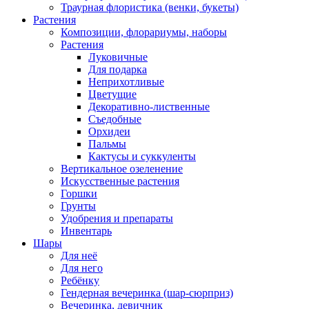
Траурная флористика (венки, букеты)
Растения
Композиции, флорариумы, наборы
Растения
Луковичные
Для подарка
Неприхотливые
Цветущие
Декоративно-лиственные
Съедобные
Орхидеи
Пальмы
Кактусы и суккуленты
Вертикальное озеленение
Искусственные растения
Горшки
Грунты
Удобрения и препараты
Инвентарь
Шары
Для неё
Для него
Ребёнку
Гендерная вечеринка (шар-сюрприз)
Вечеринка, девичник