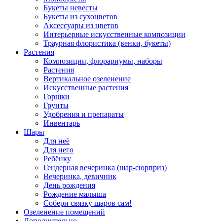
Букеты невесты
Букеты из сухоцветов
Аксессуары из цветов
Интерьерные искусственные композиции
Траурная флористика (венки, букеты)
Растения
Композиции, флорариумы, наборы
Растения
Вертикальное озеленение
Искусственные растения
Горшки
Грунты
Удобрения и препараты
Инвентарь
Шары
Для неё
Для него
Ребёнку
Гендерная вечеринка (шар-сюрприз)
Вечеринка, девичник
День рождения
Рождение малыша
Собери связку шаров сам!
Озеленение помещений
Дополнительно