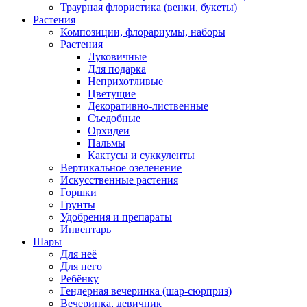
Траурная флористика (венки, букеты)
Растения
Композиции, флорариумы, наборы
Растения
Луковичные
Для подарка
Неприхотливые
Цветущие
Декоративно-лиственные
Съедобные
Орхидеи
Пальмы
Кактусы и суккуленты
Вертикальное озеленение
Искусственные растения
Горшки
Грунты
Удобрения и препараты
Инвентарь
Шары
Для неё
Для него
Ребёнку
Гендерная вечеринка (шар-сюрприз)
Вечеринка, девичник