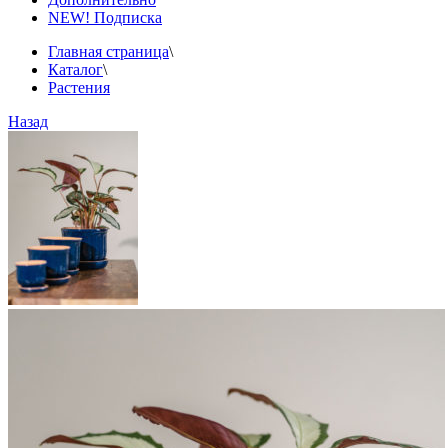
NEW! Подписка
Главная страница
\
Каталог
\
Растения
Назад