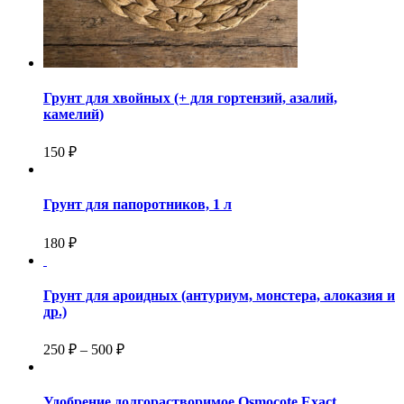
Грунт для хвойных (+ для гортензий, азалий,
камелий)
150 ₽
Грунт для папоротников, 1 л
180 ₽
Грунт для ароидных (антуриум, монстера, алоказия и
др.)
250
₽
–
500
₽
Удобрение долгорастворимое Osmocote Exact