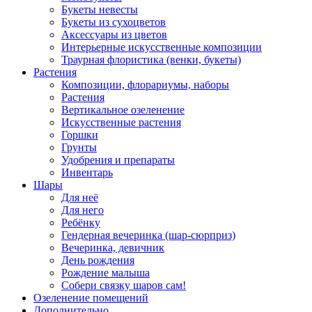
Букеты невесты
Букеты из сухоцветов
Аксессуары из цветов
Интерьерные искусственные композиции
Траурная флористика (венки, букеты)
Растения
Композиции, флорариумы, наборы
Растения
Вертикальное озеленение
Искусственные растения
Горшки
Грунты
Удобрения и препараты
Инвентарь
Шары
Для неё
Для него
Ребёнку
Гендерная вечеринка (шар-сюрприз)
Вечеринка, девичник
День рождения
Рождение малыша
Собери связку шаров сам!
Озеленение помещений
Дополнительно