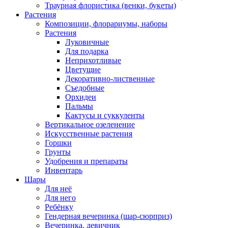
Траурная флористика (венки, букеты)
Растения
Композиции, флорариумы, наборы
Растения
Луковичные
Для подарка
Неприхотливые
Цветущие
Декоративно-лиственные
Съедобные
Орхидеи
Пальмы
Кактусы и суккуленты
Вертикальное озеленение
Искусственные растения
Горшки
Грунты
Удобрения и препараты
Инвентарь
Шары
Для неё
Для него
Ребёнку
Гендерная вечеринка (шар-сюрприз)
Вечеринка, девичник